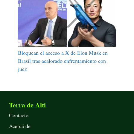
Bloquean el acceso a X de Elon Musk en
Brasil tras acalorado enfrentamiento con
juez
Terra de Alti
Contacto
Acerca de