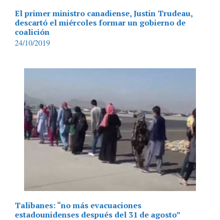
El primer ministro canadiense, Justin Trudeau,
descartó el miércoles formar un gobierno de
coalición
24/10/2019
Talibanes: “no más evacuaciones
estadounidenses después del 31 de agosto”