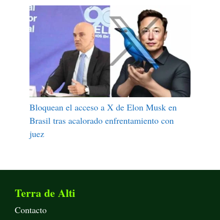
Bloquean el acceso a X de Elon Musk en
Brasil tras acalorado enfrentamiento con
juez
Terra de Alti
Contacto