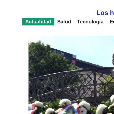
Saltar
al
Los h
contenido
Actualidad
Salud
Tecnología
E