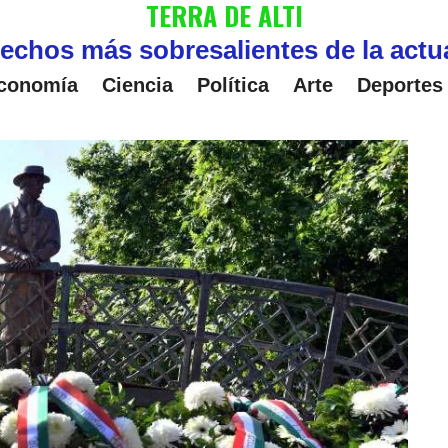
TERRA DE ALTI
echos más sobresalientes de la actu
conomía
Ciencia
Política
Arte
Deportes