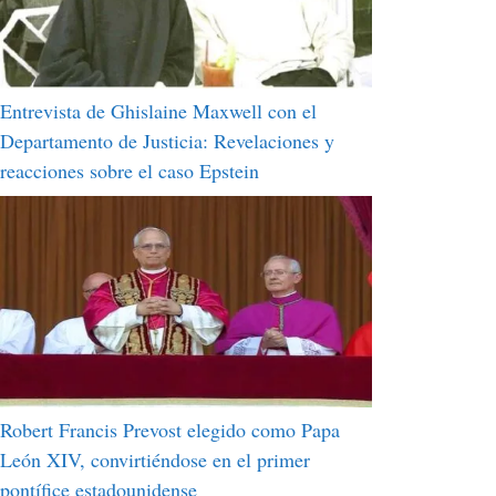
Entrevista de Ghislaine Maxwell con el
Departamento de Justicia: Revelaciones y
reacciones sobre el caso Epstein
Robert Francis Prevost elegido como Papa
León XIV, convirtiéndose en el primer
pontífice estadounidense