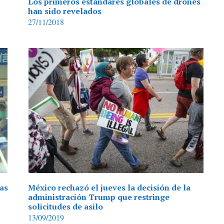
Los primeros estándares globales de drones
han sido revelados
27/11/2018
las
México rechazó el jueves la decisión de la
administración Trump que restringe
solicitudes de asilo
13/09/2019