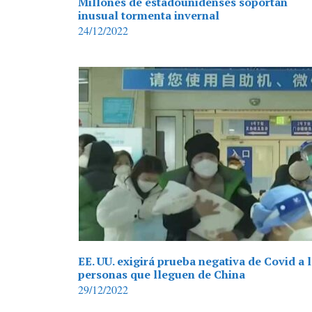
Millones de estadounidenses soportan
inusual tormenta invernal
24/12/2022
EE. UU. exigirá prueba negativa de Covid a 
personas que lleguen de China
29/12/2022