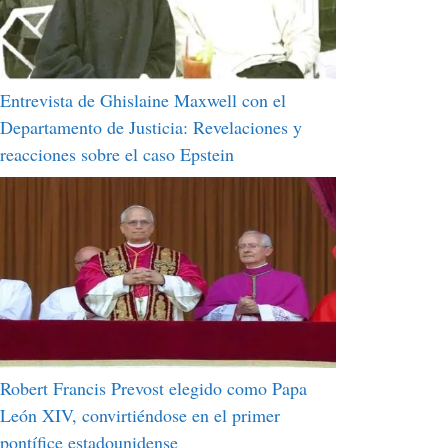
Entrevista de Ghislaine Maxwell con el
Departamento de Justicia: Revelaciones y
reacciones sobre el caso Epstein
Robert Francis Prevost elegido como Papa
León XIV, convirtiéndose en el primer
pontífice estadounidense