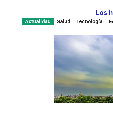
Saltar
al
Los h
contenido
Actualidad
Salud
Tecnología
E