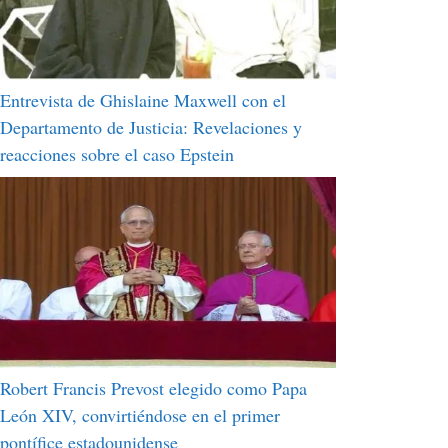
Entrevista de Ghislaine Maxwell con el
Departamento de Justicia: Revelaciones y
reacciones sobre el caso Epstein
Robert Francis Prevost elegido como Papa
León XIV, convirtiéndose en el primer
pontífice estadounidense