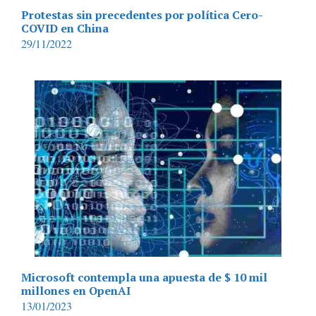
Protestas sin precedentes por política Cero-
COVID en China
29/11/2022
Microsoft contempla una apuesta de $ 10 mil
millones en OpenAI
13/01/2023