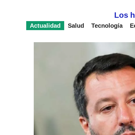
Saltar
al
Los h
contenido
Actualidad
Salud
Tecnología
E