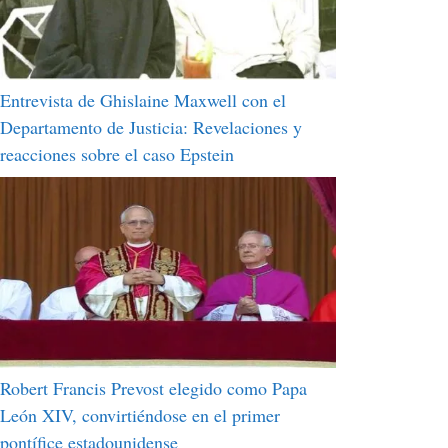
Entrevista de Ghislaine Maxwell con el
Departamento de Justicia: Revelaciones y
reacciones sobre el caso Epstein
Robert Francis Prevost elegido como Papa
León XIV, convirtiéndose en el primer
pontífice estadounidense