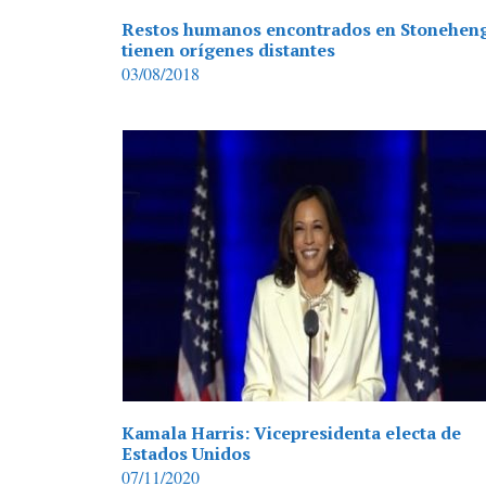
Restos humanos encontrados en Stonehen
tienen orígenes distantes
03/08/2018
Kamala Harris: Vicepresidenta electa de
Estados Unidos
07/11/2020