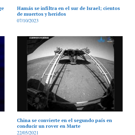
ge
Hamás se infiltra en el sur de Israel; cientos
de muertos y heridos
07/10/2023
China se convierte en el segundo país en
conducir un rover en Marte
22/05/2021