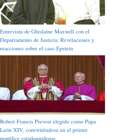
Entrevista de Ghislaine Maxwell con el
Departamento de Justicia: Revelaciones y
reacciones sobre el caso Epstein
Robert Francis Prevost elegido como Papa
León XIV, convirtiéndose en el primer
pontífice estadounidense