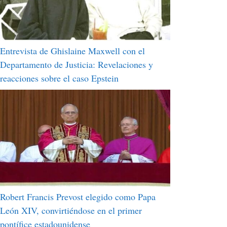
Entrevista de Ghislaine Maxwell con el
Departamento de Justicia: Revelaciones y
reacciones sobre el caso Epstein
Robert Francis Prevost elegido como Papa
León XIV, convirtiéndose en el primer
pontífice estadounidense