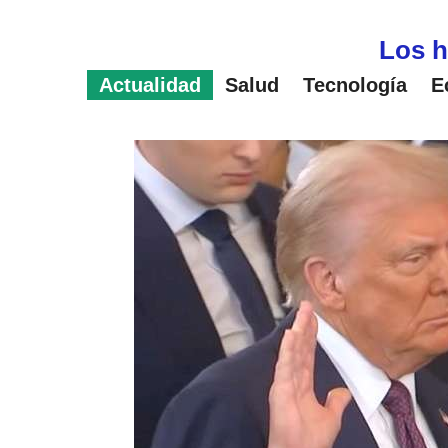
Saltar
al
Los h
contenido
Actualidad
Salud
Tecnología
E