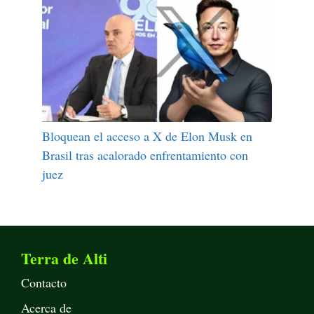
Bloquean el acceso a X de Elon Musk en
Brasil tras acalorado enfrentamiento con
juez
Terra de Alti
Contacto
Acerca de