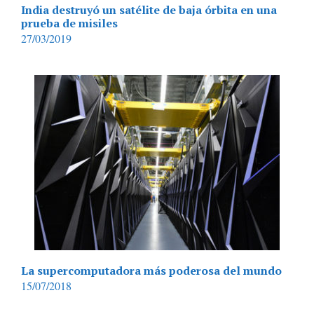
India destruyó un satélite de baja órbita en una
prueba de misiles
27/03/2019
La supercomputadora más poderosa del mundo
15/07/2018