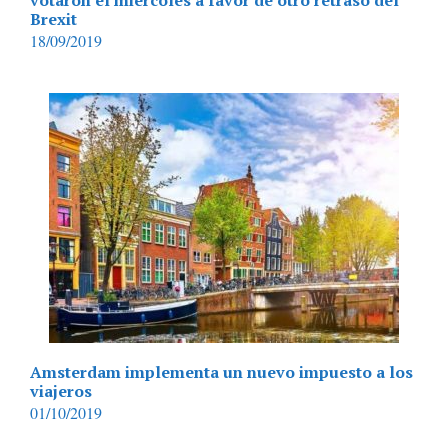
votaron el miércoles a favor de otro retraso del
Brexit
18/09/2019
Amsterdam implementa un nuevo impuesto a los
viajeros
01/10/2019