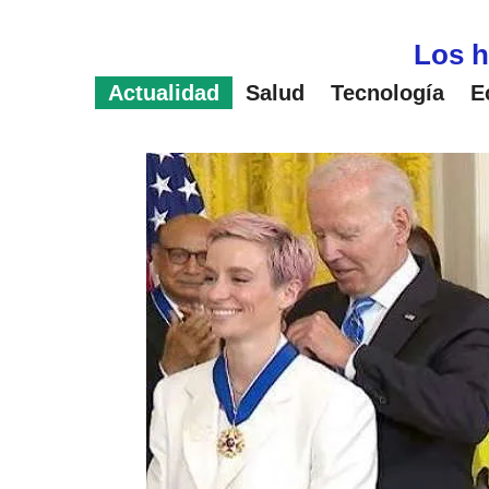
Saltar
al
Los h
contenido
Actualidad
Salud
Tecnología
E