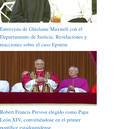
Entrevista de Ghislaine Maxwell con el
Departamento de Justicia: Revelaciones y
reacciones sobre el caso Epstein
Robert Francis Prevost elegido como Papa
León XIV, convirtiéndose en el primer
pontífice estadounidense