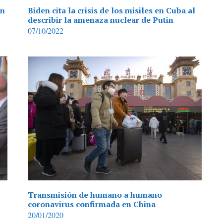
un
Biden cita la crisis de los misiles en Cuba al
describir la amenaza nuclear de Putin
07/10/2022
Transmisión de humano a humano
coronavirus confirmada en China
20/01/2020