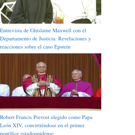
Entrevista de Ghislaine Maxwell con el
Departamento de Justicia: Revelaciones y
reacciones sobre el caso Epstein
Robert Francis Prevost elegido como Papa
León XIV, convirtiéndose en el primer
pontífice estadounidense