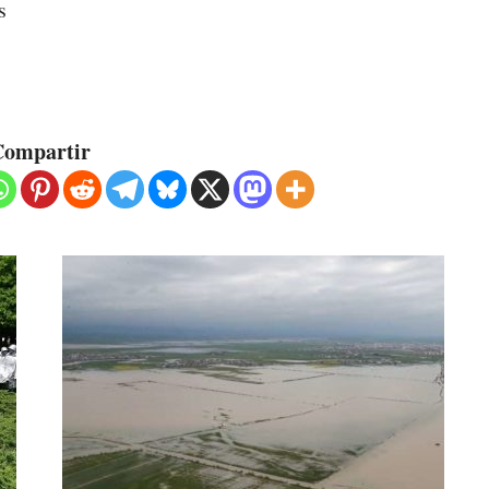
s
ompartir