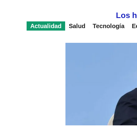
Saltar
al
Los h
contenido
Actualidad
Salud
Tecnología
E