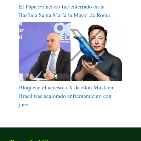
El Papa Francisco fue enterrado en la
Basílica Santa María la Mayor de Roma
Bloquean el acceso a X de Elon Musk en
Brasil tras acalorado enfrentamiento con
juez