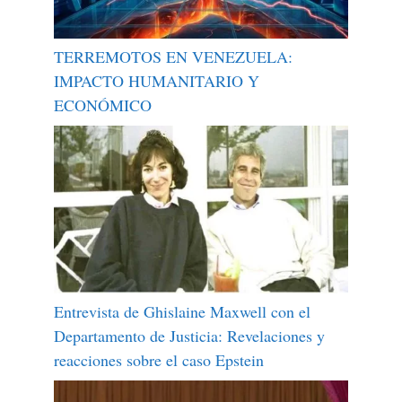
TERREMOTOS EN VENEZUELA:
IMPACTO HUMANITARIO Y
ECONÓMICO
Entrevista de Ghislaine Maxwell con el
Departamento de Justicia: Revelaciones y
reacciones sobre el caso Epstein