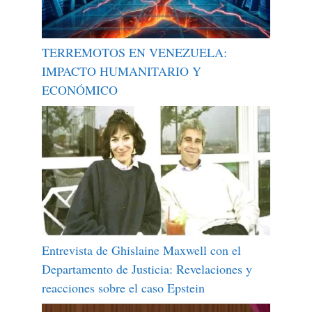
TERREMOTOS EN VENEZUELA:
IMPACTO HUMANITARIO Y
ECONÓMICO
Entrevista de Ghislaine Maxwell con el
Departamento de Justicia: Revelaciones y
reacciones sobre el caso Epstein