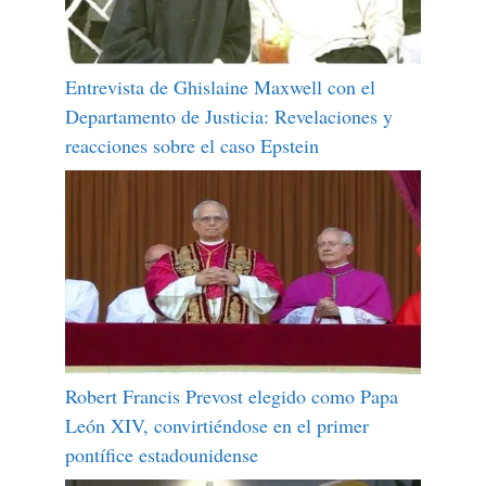
Entrevista de Ghislaine Maxwell con el
Departamento de Justicia: Revelaciones y
reacciones sobre el caso Epstein
Robert Francis Prevost elegido como Papa
León XIV, convirtiéndose en el primer
pontífice estadounidense