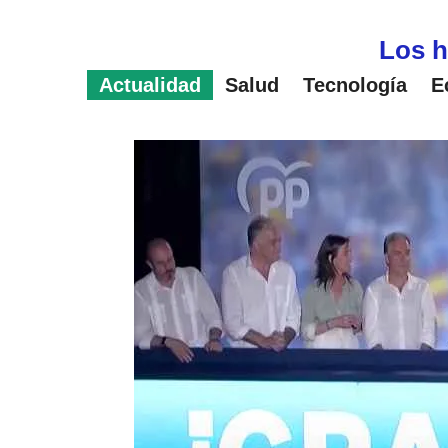
Saltar
al
Los h
contenido
Actualidad
Salud
Tecnología
E