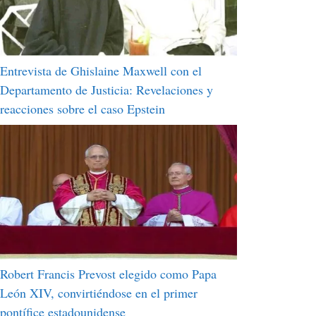
Entrevista de Ghislaine Maxwell con el
Departamento de Justicia: Revelaciones y
reacciones sobre el caso Epstein
Robert Francis Prevost elegido como Papa
León XIV, convirtiéndose en el primer
pontífice estadounidense