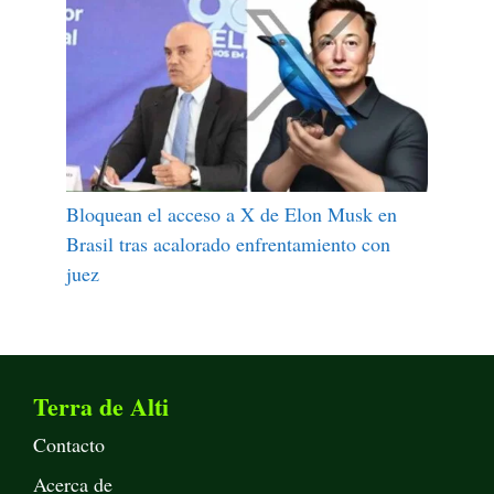
Bloquean el acceso a X de Elon Musk en
Brasil tras acalorado enfrentamiento con
juez
Terra de Alti
Contacto
Acerca de