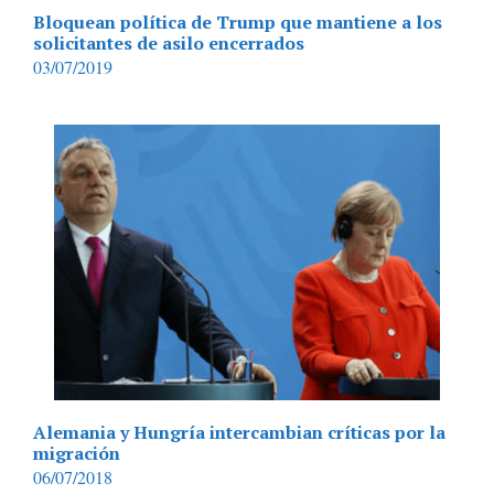
Bloquean política de Trump que mantiene a los
solicitantes de asilo encerrados
03/07/2019
Alemania y Hungría intercambian críticas por la
migración
06/07/2018