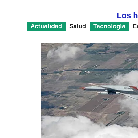
Saltar
al
Los h
contenido
Actualidad
Salud
Tecnología
E