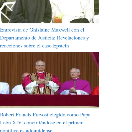
Entrevista de Ghislaine Maxwell con el
Departamento de Justicia: Revelaciones y
reacciones sobre el caso Epstein
Robert Francis Prevost elegido como Papa
León XIV, convirtiéndose en el primer
pontífice estadounidense