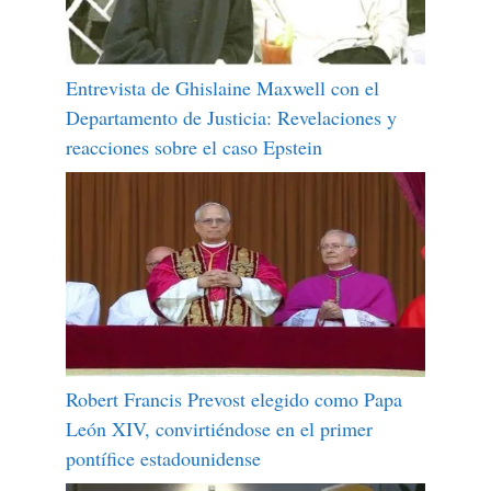
Entrevista de Ghislaine Maxwell con el
Departamento de Justicia: Revelaciones y
reacciones sobre el caso Epstein
Robert Francis Prevost elegido como Papa
León XIV, convirtiéndose en el primer
pontífice estadounidense