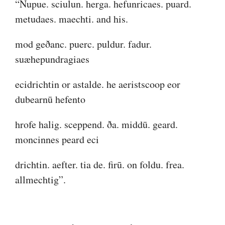
“Nupue. sciulun. herga. hefunricaes. puard.
metudaes. maechti. and his.
mod geðanc. puerc. puldur. fadur.
suæhepundragiaes
ecidrichtin or astalde. he aeristscoop eor
dubearnū hefento
hrofe halig. sceppend. ða. middū. geard.
moncinnes peard eci
drichtin. aefter. tia de. firū. on foldu. frea.
allmechtig”.