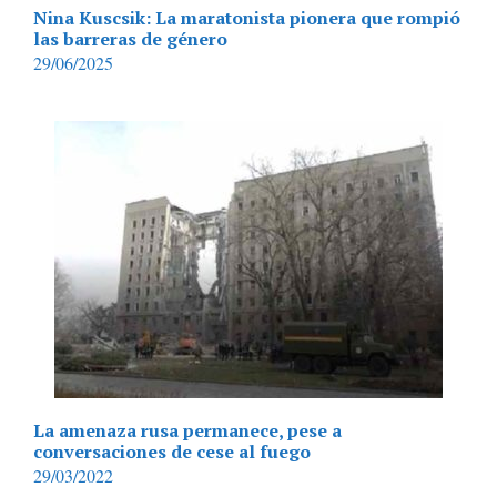
Nina Kuscsik: La maratonista pionera que rompió
las barreras de género
29/06/2025
La amenaza rusa permanece, pese a
conversaciones de cese al fuego
29/03/2022