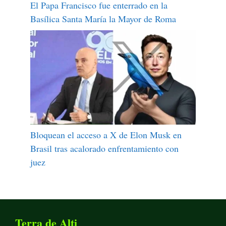
El Papa Francisco fue enterrado en la
Basílica Santa María la Mayor de Roma
Bloquean el acceso a X de Elon Musk en
Brasil tras acalorado enfrentamiento con
juez
Terra de Alti