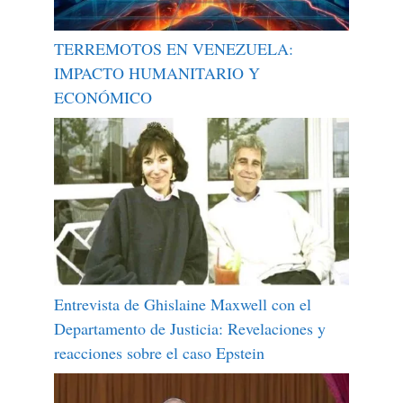
TERREMOTOS EN VENEZUELA:
IMPACTO HUMANITARIO Y
ECONÓMICO
Entrevista de Ghislaine Maxwell con el
Departamento de Justicia: Revelaciones y
reacciones sobre el caso Epstein