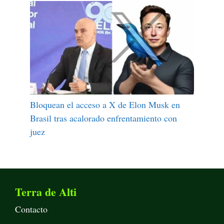
Bloquean el acceso a X de Elon Musk en
Brasil tras acalorado enfrentamiento con
juez
Terra de Alti
Contacto