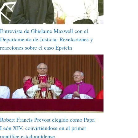
Entrevista de Ghislaine Maxwell con el
Departamento de Justicia: Revelaciones y
reacciones sobre el caso Epstein
Robert Francis Prevost elegido como Papa
León XIV, convirtiéndose en el primer
pontífice estadounidense