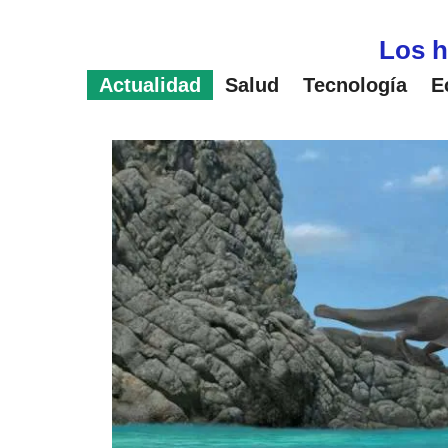
Saltar
al
Los h
contenido
Actualidad
Salud
Tecnología
E