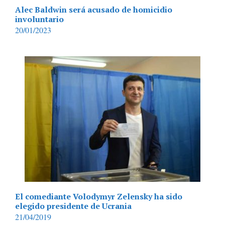
Alec Baldwin será acusado de homicidio
involuntario
20/01/2023
El comediante Volodymyr Zelensky ha sido
elegido presidente de Ucrania
21/04/2019