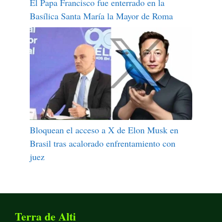
El Papa Francisco fue enterrado en la
Basílica Santa María la Mayor de Roma
Bloquean el acceso a X de Elon Musk en
Brasil tras acalorado enfrentamiento con
juez
Terra de Alti