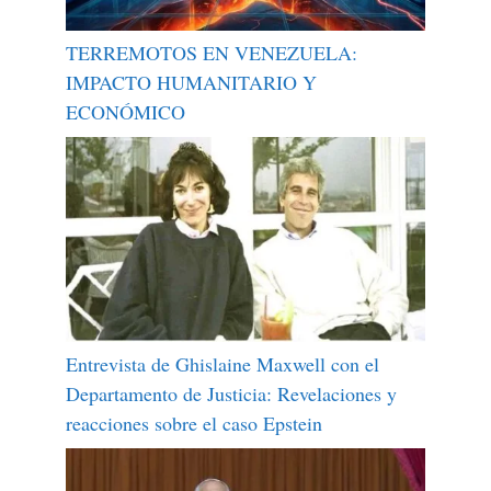
TERREMOTOS EN VENEZUELA:
IMPACTO HUMANITARIO Y
ECONÓMICO
Entrevista de Ghislaine Maxwell con el
Departamento de Justicia: Revelaciones y
reacciones sobre el caso Epstein