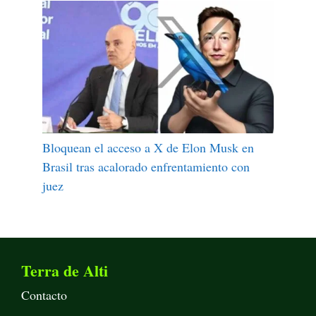
Bloquean el acceso a X de Elon Musk en
Brasil tras acalorado enfrentamiento con
juez
Terra de Alti
Contacto