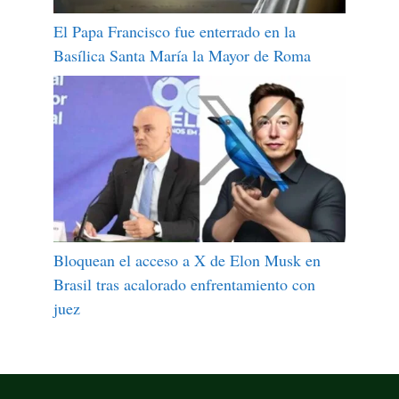
El Papa Francisco fue enterrado en la
Basílica Santa María la Mayor de Roma
Bloquean el acceso a X de Elon Musk en
Brasil tras acalorado enfrentamiento con
juez