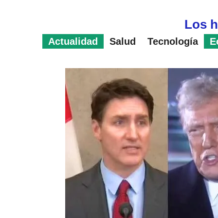
Saltar
al
Los h
contenido
Actualidad
Salud
Tecnología
E