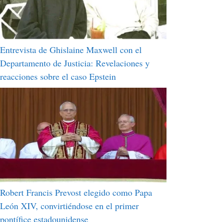
Entrevista de Ghislaine Maxwell con el
Departamento de Justicia: Revelaciones y
reacciones sobre el caso Epstein
Robert Francis Prevost elegido como Papa
León XIV, convirtiéndose en el primer
pontífice estadounidense