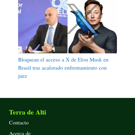
Bloquean el acceso a X de Elon Musk en
Brasil tras acalorado enfrentamiento con
juez
Terra de Alti
Contacto
Acerca de